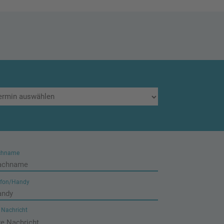
chname
efon/Handy
e Nachricht