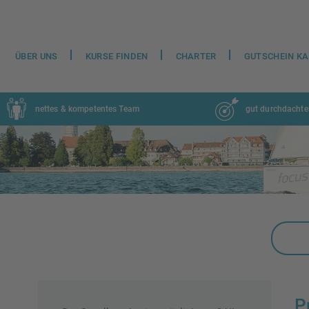
ÜBER UNS
KURSE FINDEN
CHARTER
GUTSCHEIN K
nettes & kompetentes Team
gut durchdachte
P