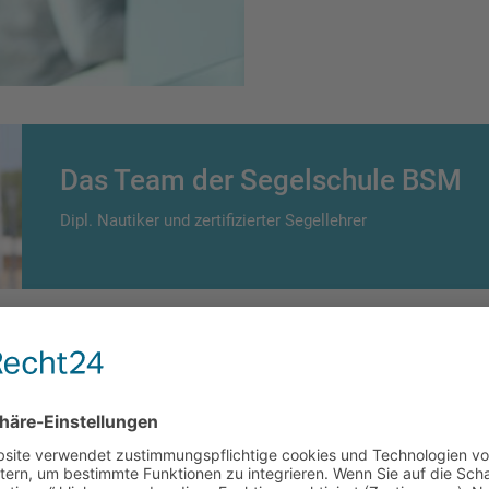
Das Team der Segelschule BSM
Dipl. Nautiker und zertifizierter Segellehrer
s:
Ort
Datum