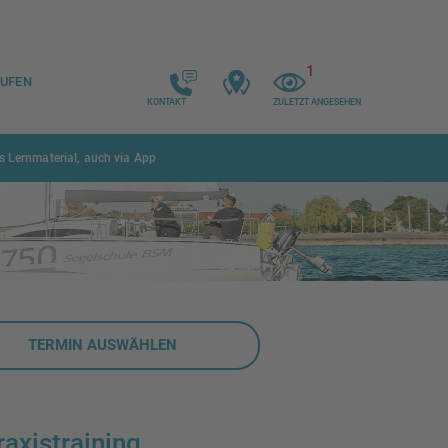
1
AUFEN
KONTAKT
ZULETZT ANGESEHEN
Kontakt
zuletzt
angesehen
s Lernmaterial, auch via App
TERMIN AUSWÄHLEN
raxistraining