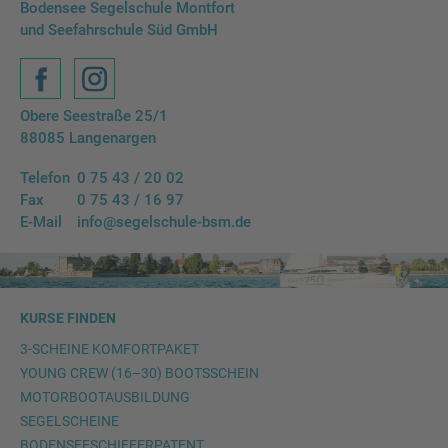
Bodensee Segelschule Montfort
und Seefahrschule Süd GmbH
Facebook
Instagram
Obere Seestraße 25/1
88085 Langenargen
Telefon
0 75 43 / 20 02
Fax
0 75 43 / 16 97
E-Mail
info@segelschule-bsm.de
KURSE FINDEN
3-SCHEINE KOMFORTPAKET
YOUNG CREW (16–30) BOOTSSCHEIN
MOTORBOOTAUSBILDUNG
SEGELSCHEINE
BODENSEESCHIFFERPATENT