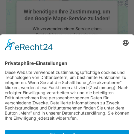
Wir benötigen Ihre Zustimmung, um
den Google Maps-Service zu laden!
Wir verwenden einen Service eines
Drittanbieters, um Karteninhalte
einzubetten. Dieser Service kann Daten zu
Ihren Aktivitäten sammeln. Bitte lesen Sie
die Details durch und stimmen Sie der
Nutzung des Service zu, um diese Karte
anzuzeigen.
Mehr Informationen
Akzeptieren
powered by
Usercentrics Consent
Management Platform
&
eRecht24