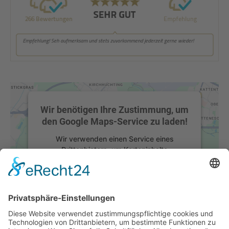
Wir benötigen Ihre Zustimmung, um
den Google Maps-Service zu laden!
Wir verwenden einen Service eines
Drittanbieters, um Karteninhalte
einzubetten. Dieser Service kann Daten zu
Ihren Aktivitäten sammeln. Bitte lesen Sie
die Details durch und stimmen Sie der
Nutzung des Service zu, um diese Karte
anzuzeigen.