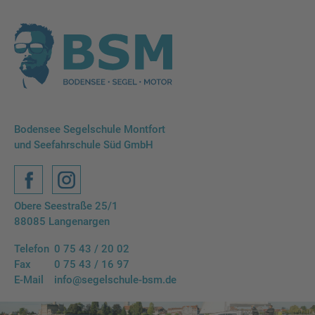
Bodensee Segelschule Montfort
und Seefahrschule Süd GmbH
Facebook
Instagram
Obere Seestraße 25/1
88085 Langenargen
Telefon
0 75 43 / 20 02
Fax
0 75 43 / 16 97
E-Mail
info@segelschule-bsm.de