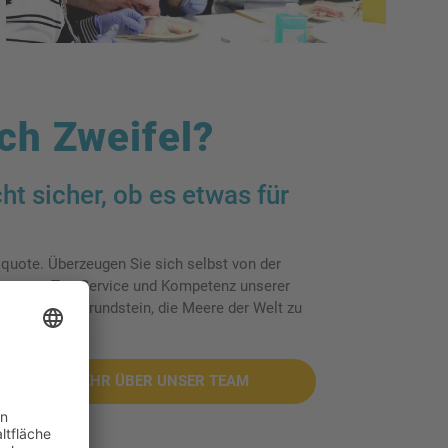
ch Zweifel?
cht sicher, ob es etwas für
squote. Überzeugen Sie sich selbst von der
stungen, Top-Service und Kompetenz unserer
n heute den Grundstein, die Meere der Welt zu
MEHR ÜBER UNSER TEAM