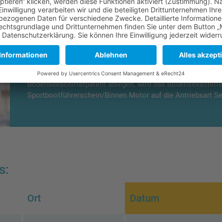
Das Team der Segelschule BSM
Dipl. Nautiker und zertifizierter DSV Segellehrer
Unser Tipp:
wenn Sie noch eine praktische Segelprüfung z
Bodenseeschifferpatent ablegen, wird das Bodenseeschiffe
Sportbootführerschein/Binnen Motor auf die Antriebsart Se
s:
Ort
Datum