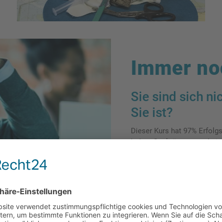
Immer no
Sie sind sich ni
Sie ist?
Dieser Kurs hat 97% Erfolg
hohen Qualität unserer Lei
Mitarbeiter. Legen Sie scho
entdecken!