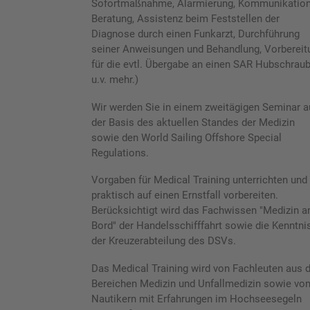
Sofortmaßnahme, Alarmierung, Kommunikation
Beratung, Assistenz beim Feststellen der
Diagnose durch einen Funkarzt, Durchführung
seiner Anweisungen und Behandlung, Vorbereit
für die evtl. Übergabe an einen SAR Hubschrau
u.v. mehr.)
Wir werden Sie in einem zweitägigen Seminar a
der Basis des aktuellen Standes der Medizin
sowie den World Sailing Offshore Special
Regulations.
Vorgaben für Medical Training unterrichten und
praktisch auf einen Ernstfall vorbereiten.
Berücksichtigt wird das Fachwissen "Medizin a
Bord" der Handelsschifffahrt sowie die Kenntni
der Kreuzerabteilung des DSVs.
Das Medical Training wird von Fachleuten aus 
Bereichen Medizin und Unfallmedizin sowie vo
Nautikern mit Erfahrungen im Hochseesegeln