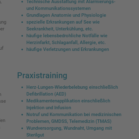
Technische Ausstattung mit Alarmierungs-
,
und Kommunikationssystemen
Grundlagen Anatomie und Physiologie
spezielle Erkrankungen auf See wie
ung
Seekrankheit, Unterkühlung, etc.
ber
häufige lebensbedrohliche Notfälle wie
Herzinfarkt, Schlaganfall, Allergie, etc.
uf
häufige Verletzungen und Erkrankungen
Praxistraining
Herz-Lungen-Wiederbelebung einschließlich
Defibrillation (AED)
n
Medikamentenapplikation einschließlich
sse
Injektion und Infusion
Notruf und Kommunikation bei medizinischen
den
Problemen, GMDSS, Telemedizin (TMAS)
n
Wundversorgung, Wundnaht, Umgang mit
Sterilgut