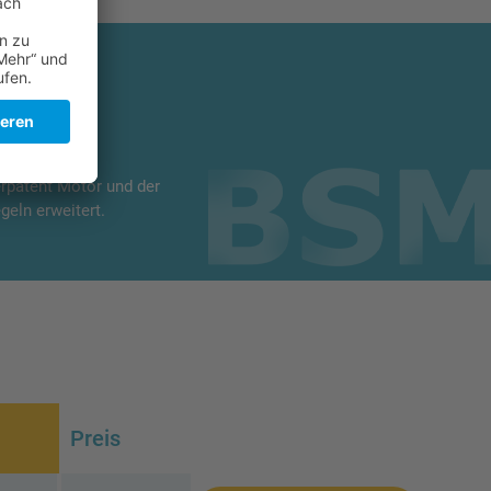
um
rpatent Motor und der
geln erweitert.
Preis