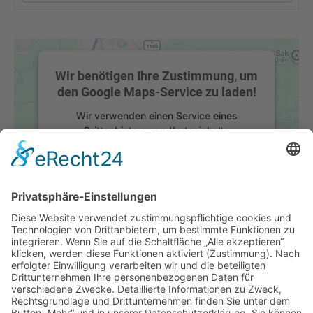
Wir benötigen Ihre Zustimmung, um
den Google Maps-Service zu laden!
Wir verwenden einen Service eines
Drittanbieters, um Karteninhalte
einzubetten. Dieser Service kann Daten zu
Ihren Aktivitäten sammeln. Bitte lesen Sie
die Details durch und stimmen Sie der
Nutzung des Service zu, um diese Karte
anzuzeigen.
Mehr Informationen
Akzeptieren
powered by
Usercentrics Consent