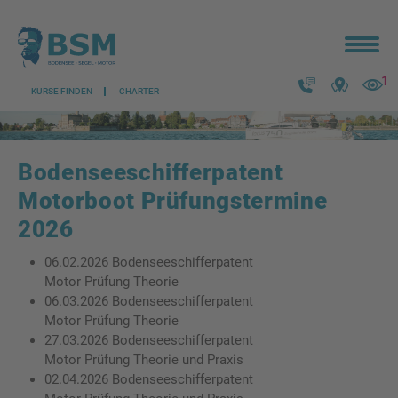
1
KURSE FINDEN
CHARTER
Kontakt
zuletz
anges
Bodenseeschifferpatent
Motorboot Prüfungstermine
2026
06.02.2026 Bodenseeschifferpatent
Motor Prüfung Theorie
06.03.2026 Bodenseeschifferpatent
Motor Prüfung Theorie
27.03.2026 Bodenseeschifferpatent
Motor Prüfung Theorie und Praxis
02.04.2026 Bodenseeschifferpatent