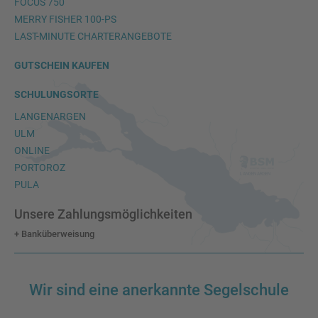
FOCUS 750
MERRY FISHER 100-PS
LAST-MINUTE CHARTERANGEBOTE
GUTSCHEIN KAUFEN
SCHULUNGSORTE
LANGENARGEN
ULM
ONLINE
PORTOROZ
PULA
Unsere Zahlungsmöglichkeiten
+ Banküberweisung
Wir sind eine anerkannte Segelschule